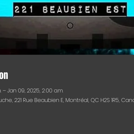
ion
. – Jan 09, 2025, 2:00 a.m.
che, 221 Rue Beaubien E, Montréal, QC H2S 1R5, Ca