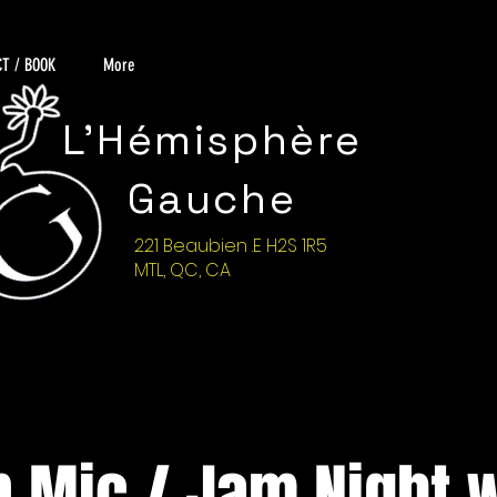
T / BOOK
More
L'Hémisphère
Gauche
221 Beaubien .E H2S 1R5
MTL, QC, CA
 Mic / Jam Night 