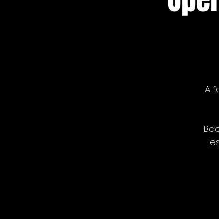
A f
Bac
le