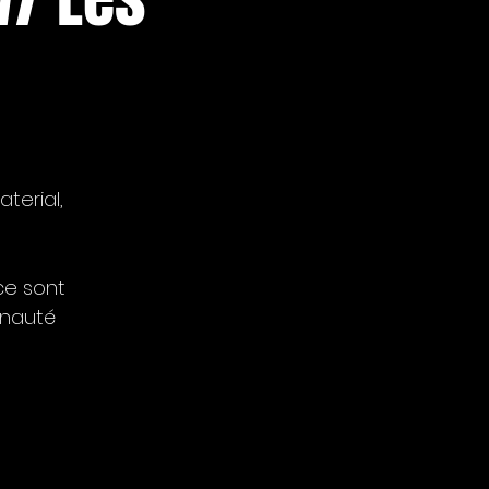
terial,
ce sont
unauté