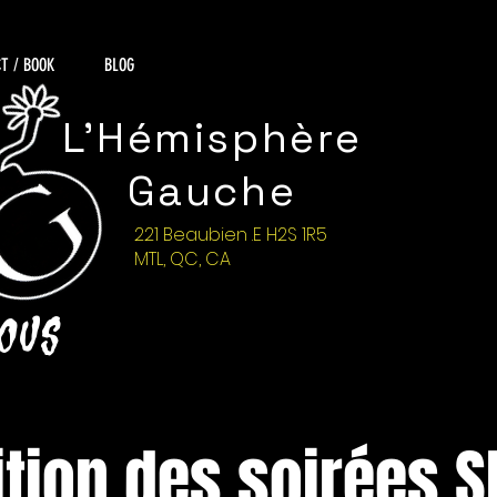
T / BOOK
BLOG
L'Hémisphère
Gauche
221 Beaubien .E H2S 1R5
MTL, QC, CA
NOUS
ition des soirées 