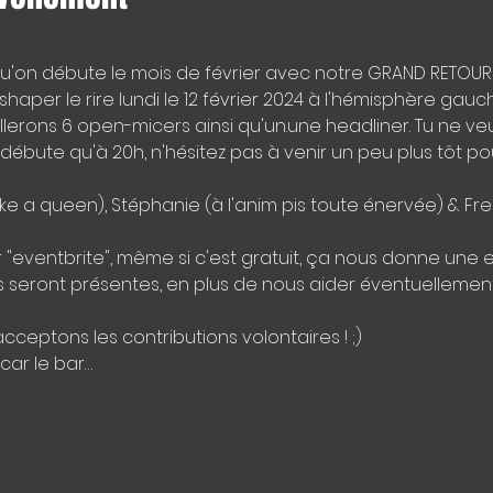
qu'on débute le mois de février avec notre GRAND RETOUR 
te shaper le rire lundi le 12 février 2024 à l'hémisphère ga
llerons 6 open-micers ainsi qu'un.une headliner. Tu ne v
ébute qu'à 20h, n'hésitez pas à venir un peu plus tôt pou
ike a queen), Stéphanie (à l'anim pis toute énervée) & Fr
r "eventbrite", même si c'est gratuit, ça nous donne une 
eront présentes, en plus de nous aider éventuellement 
acceptons les contributions volontaires ! ;) 
car le bar…