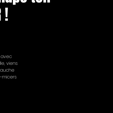
 !
r avec
le, viens
 gauche
n-micers