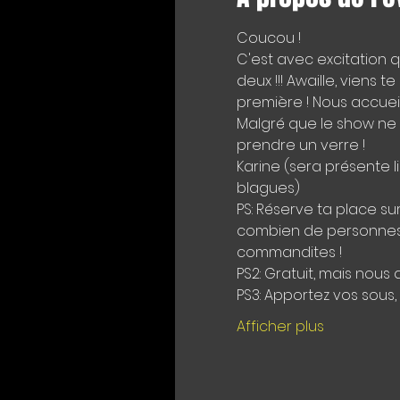
Coucou !
C'est avec excitation 
deux !!! Awaille, viens 
première ! Nous accuei
Malgré que le show ne d
prendre un verre !
Karine (sera présente l
blagues) 
PS: Réserve ta place su
combien de personnes s
commandites ! 
PS2: Gratuit, mais nous 
PS3: Apportez vos sous, 
Afficher plus