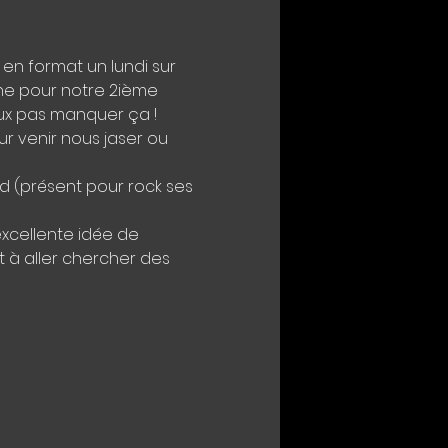
en format un lundi sur 
uche pour notre 2ième 
eux pas manquer ça ! 
r venir nous jaser ou 
ed (présent pour rock ses 
excellente idée de 
à aller chercher des 