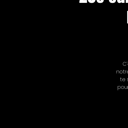
C'
notr
te 
pour