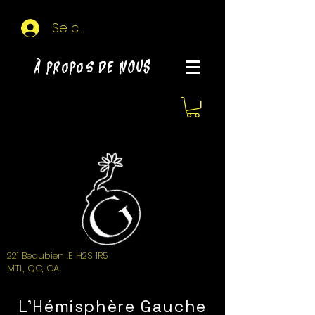
Se connecter
À propos de NOUS
221 Beaubien .E H2S 1R5
MTL, QC, CA
L'Hémisphère Gauche