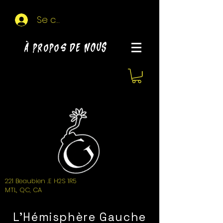
Se connecter
À propos de NOUS
221 Beaubien .E H2S 1R5
MTL, QC, CA
L'Hémisphère Gauche