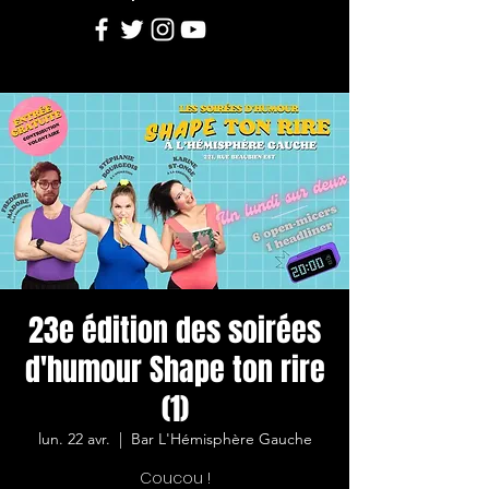
23e édition des soirées
d'humour Shape ton rire
(1)
lun. 22 avr.
  |  
Bar L'Hémisphère Gauche
Coucou !