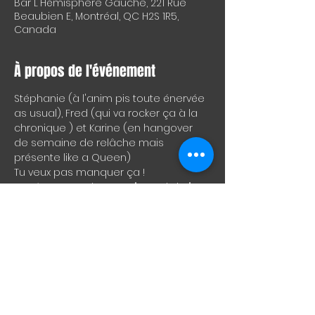
Bar L'Hémisphère Gauche, 221 Rue
Beaubien E, Montréal, QC H2S 1R5,
Canada
À propos de l'événement
Stéphanie (à l'anim pis toute énervée 
as usual), Fred (qui va rocker ça à la 
chronique ) et Karine (en hangover 
de semaine de relâche mais 
présente like a Queen)
Tu veux pas manquer ça !
PS: Réserve ta place sur "eventbrite", 
même si c'est gratuit, ça nous donne 
une excellente idée de combien de 
personnes seront présentes, en plus 
de nous aider éventuellement à aller 
chercher des commandites !
PS2: Gratuit, mais nous acceptons les 
contributions volontaires !
PS3: Apportez vos sous, car c'est cash 