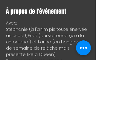
À propos de l'événement
Avec:
Stéphanie (à l'anim pis toute énervée 
as usual), Fred (qui va rocker ça à la 
chronique ) et Karine (en hangover 
de semaine de relâche mais 
présente like a Queen)
Tu veux pas manquer ça !
PS: Réserve ta place sur "eventbrite", 
même si c'est gratuit, ça nous donne 
une excellente idée de combien de 
personnes seront présentes, en plus 
de nous aider éventuellement à aller 
chercher des commandites !
PS2: Gratuit, mais nous acceptons les 
contributions volontaires !
PS3: Apportez vos sous, car c'est cash 
only au bar !
Afficher plus