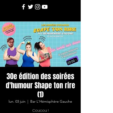
30e édition des soirées
d'humour Shape ton rire
(1)
lun. 03 juin
  |  
Bar L'Hémisphère Gauche
Coucou !