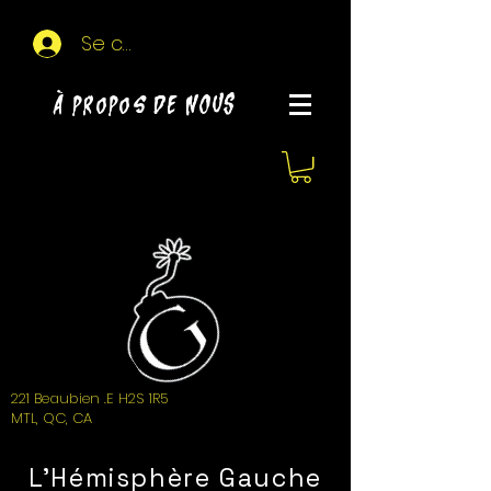
Se connecter
À propos de NOUS
221 Beaubien .E H2S 1R5
MTL, QC, CA
L'Hémisphère Gauche