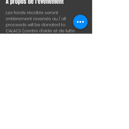
À propos de l'événement
Les fonds récoltés seront 
entièrement reversés au / all 
proceeds will be donated to :
CALACS (centre d’aide et de lutte 
contre les agressions à caractère 
sexuel) Trêves pour elles : 
https://trevepourelles.org/
Tempolotov (punk noise - Sherbrooke)
https://tempolotov.bandcamp.com/alb
um/b-atrice
Jetsam (powerviolence)
https://jetsammtl.bandcamp.com/albu
m/powerviolence-is-for-lovers-ep
Afficher plus
Partager cet événement