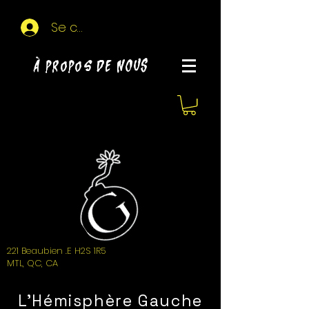
Se connecter
À propos de NOUS
221 Beaubien .E H2S 1R5
MTL, QC, CA
L'Hémisphère Gauche