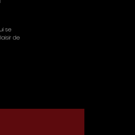
ui se
aisir de