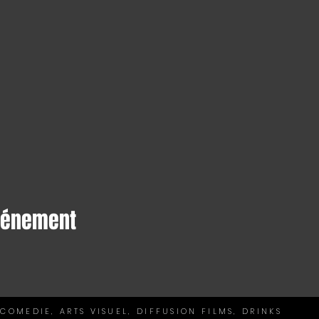
événement
 COMEDIE, ARTS VISUEL, DIFFUSION FILMS, DRINKS