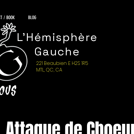
T / BOOK
BLOG
L'Hémisphère
Gauche
221 Beaubien .E H2S 1R5
MTL, QC, CA
NOUS
Attaque de Choeu