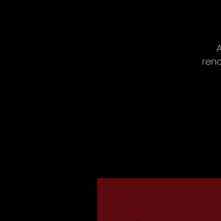
A
renc