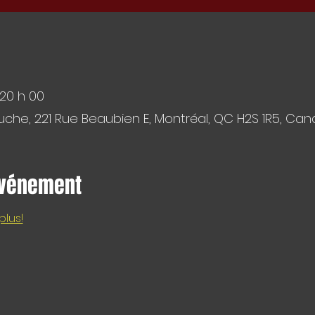
 20 h 00
che, 221 Rue Beaubien E, Montréal, QC H2S 1R5, Ca
événement
plus!