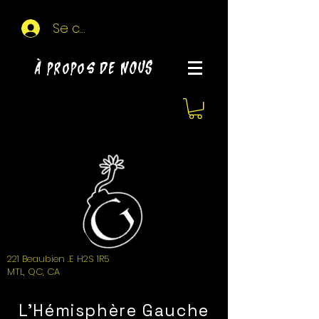
Se connecter
À propos de NOUS
221 Beaubien .E H2S 1R5
MTL, QC, CA
L'Hémisphère Gauche