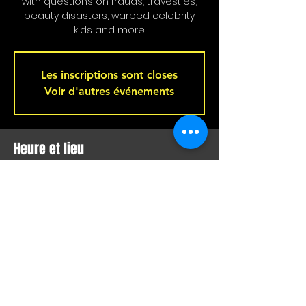
with questions on frauds, travesties,
beauty disasters, warped celebrity
kids and more.
Les inscriptions sont closes
Voir d'autres événements
Heure et lieu
14 mai 2024, 21 h 00
Bar L'Hémisphère Gauche, 221 Rue
Beaubien E, Montréal, QC H2S 1R5,
Canada
Partager cet événement