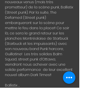
nouveaux venus (mais très 
prometteur) de la scène punk, Ballistix 
(Street punk). Par la suite, The 
Defamed (Street punk) 
embarqueront sur la scène pour 
mettre le feu dans la place!! Ce soir 
là, ce sera le grand retour sur les 
planches Montréalaise de Starbuck 
(Starbuck et les impuissants) avec 
son nouveau band Punk harcore, 
Guillotine!  Les très solides Balm 
Squad, street punk d’Ottawa, 
viendront nous achever avec une 
solide performance  de leur excellent 
nouvel album Dark Times!!
Ballistix … 
https://ballistixpunx.bandcamp.com/tra
ck/ballistix-wounds
The Defamed … 