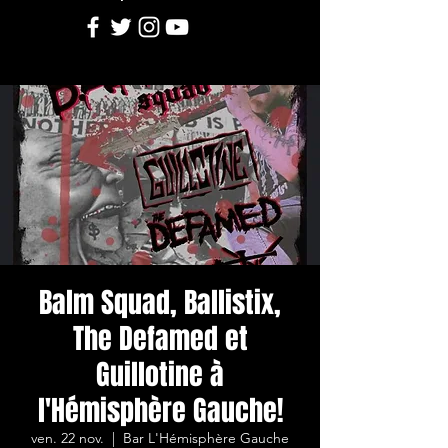
Balm Squad, Ballistix,
The Defamed et
Guillotine à
l'Hémisphère Gauche!
ven. 22 nov.
  |  
Bar L'Hémisphère Gauche