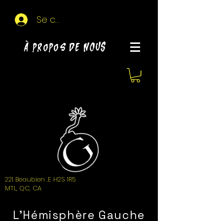
Se connecter
À propos de NOUS
221 Beaubien .E H2S 1R5
MTL, QC, CA
L'Hémisphère Gauche