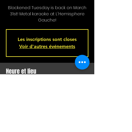
Blackened Tuesday is back on March
31st! Metal karaoke at L'Hemisphere
Gauche!
Les inscriptions sont closes
Voir d'autres événements
Heure et lieu
31 mars 2026, 21 h 00
Bar L'Hémisphère Gauche, 221 Rue
Beaubien E, Montréal, QC H2S 1R5,
Canada