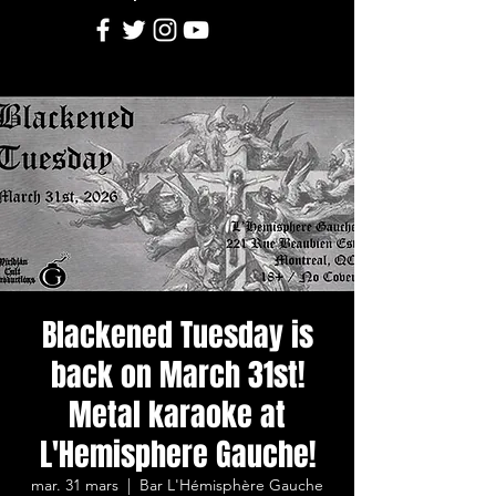
Blackened Tuesday is
back on March 31st!
Metal karaoke at
L'Hemisphere Gauche!
mar. 31 mars
  |  
Bar L'Hémisphère Gauche