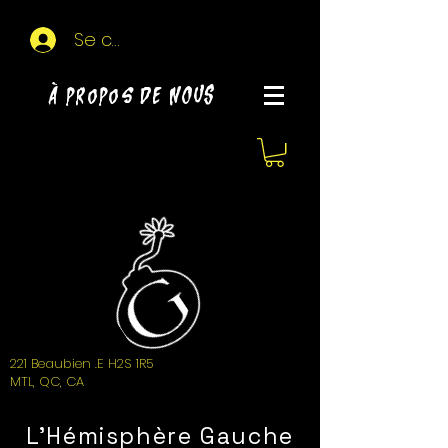
Se connecter
À propos de NOUS
221 Beaubien .E H2S 1R5
MTL, QC, CA
L'Hémisphère Gauche