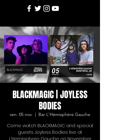
BLACKMAGIC | JOYLESS
BODIES
ven. 05 nov.
  |  
Bar L'Hémisphère Gauche
Come watch BLACKMAGIC and special
guests Joyless Bodies live at
L’Hemisphere Gauche on November