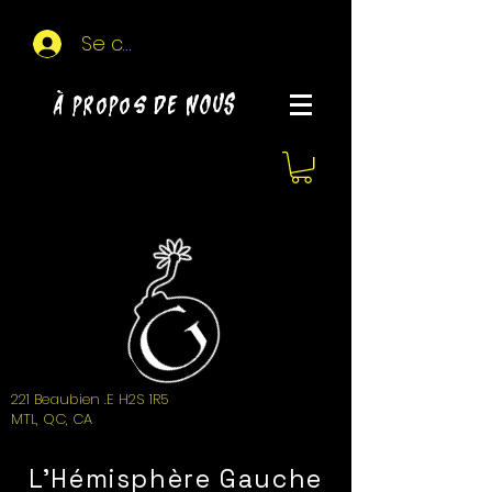
Se connecter
À propos de NOUS
221 Beaubien .E H2S 1R5
MTL, QC, CA
L'Hémisphère Gauche