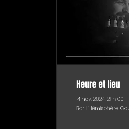
Heure et lieu
14 nov. 2024, 21 h 00
Bar L'Hémisphère Gau