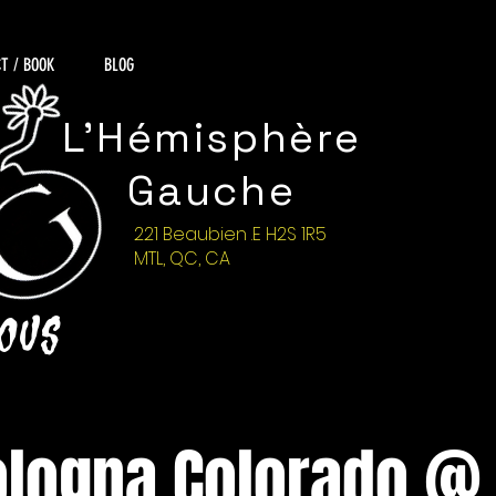
T / BOOK
BLOG
L'Hémisphère
Gauche
221 Beaubien .E H2S 1R5
MTL, QC, CA
NOUS
ologna Colorado @