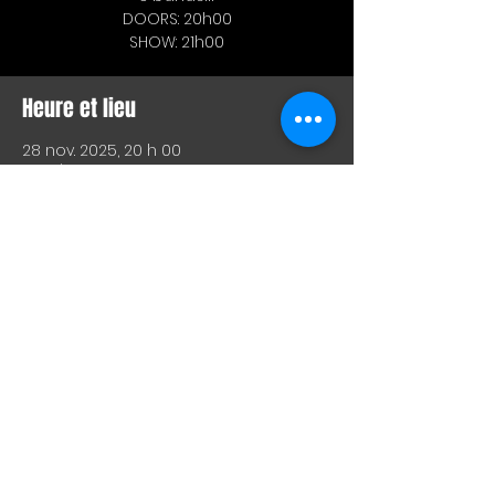
DOORS: 20h00
SHOW: 21h00
Heure et lieu
28 nov. 2025, 20 h 00
Bar L'Hémisphère Gauche, 221 Rue
Beaubien E, Montréal, QC H2S 1R5,
Canada
Partager cet événement
SHOW LIVE, COMEDIE, ARTS