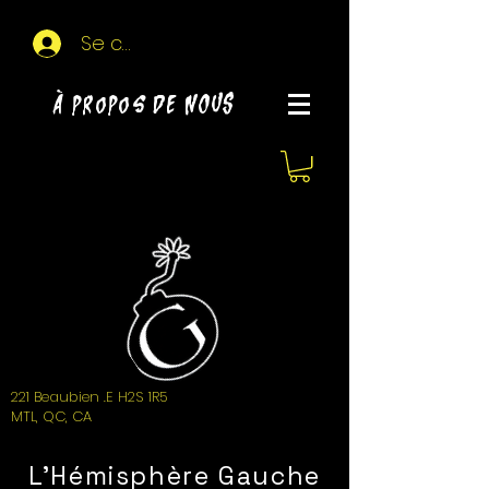
Se connecter
À propos de NOUS
221 Beaubien .E H2S 1R5
MTL, QC, CA
L'Hémisphère Gauche