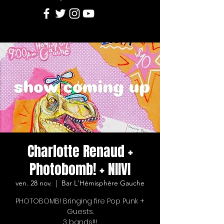
Charlotte Renaud +
Photobomb! + NIIVI
ven. 28 nov.
  |  
Bar L'Hémisphère Gauche
PHOTOBOMB! Bringing fire Pop Punk +
Guests.
3 bands!!!