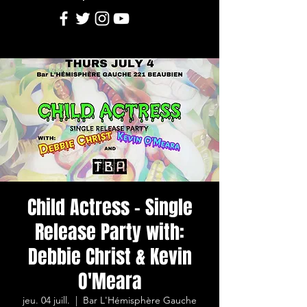
Child Actress - Single
Release Party with:
Debbie Christ & Kevin
O'Meara
jeu. 04 juill.
  |  
Bar L'Hémisphère Gauche