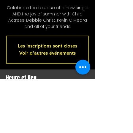
Celebrate the release of a new single
AND the joy of summer with Child
Actress, Debbie Christ, Kevin O'Meara
and all of your friends.
Les inscriptions sont closes
Voir d'autres événements
Heure et lieu
04 juill. 2024, 20 h 00
Bar L'Hémisphère Gauche, 221 Rue
Beaubien E, Montréal, QC H2S 1R5,
Canada