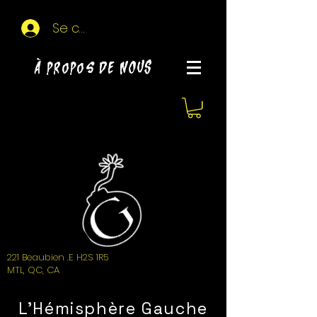
Se connecter
À propos de NOUS
221 Beaubien .E H2S 1R5
MTL, QC, CA
L'Hémisphère Gauche