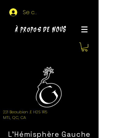
Se connecter
À propos de NOUS
221 Beaubien .E H2S 1R5
MTL, QC, CA
L'Hémisphère Gauche