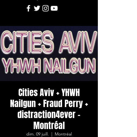
Cities Aviv + YHWH
Nailgun + Fraud Perry +
distraction4ever -
Montréal
dim. 09 juill.
  |  
Montréal