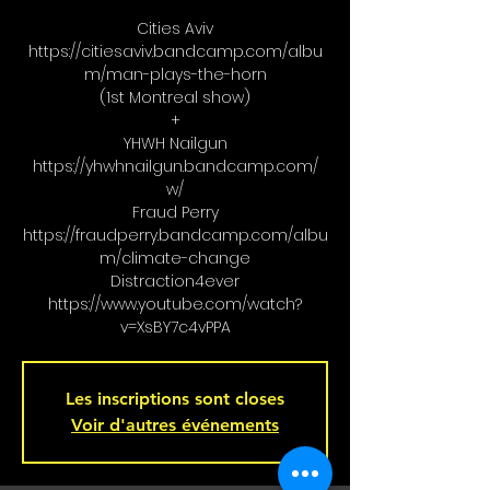
Cities Aviv
https://citiesaviv.bandcamp.com/albu
m/man-plays-the-horn
(1st Montreal show)
+
YHWH Nailgun
https://yhwhnailgun.bandcamp.com/
w/
Fraud Perry
https://fraudperry.bandcamp.com/albu
m/climate-change
Distraction4ever
https://www.youtube.com/watch?
v=XsBY7c4vPPA
Les inscriptions sont closes
Voir d'autres événements