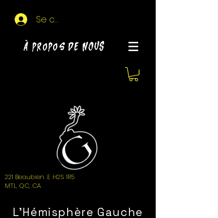
Se connecter
À propos de NOUS
221 Beaubien .E H2S 1R5
MTL, QC, CA
L'Hémisphère Gauche