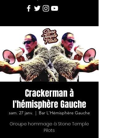
Crackerman à
l'hémisphère Gauche
sam. 27 janv.
  |  
Bar L'Hémisphère Gauche
Groupe hommage à Stone Temple
Pilots