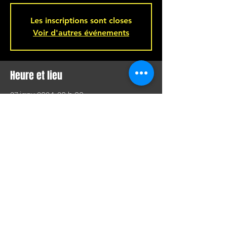
Les inscriptions sont closes
Voir d'autres événements
Heure et lieu
27 janv. 2024, 20 h 00
Bar L'Hémisphère Gauche, 221 Rue
Beaubien E, Montréal, QC H2S 1R5,
Canada
Partager cet événement