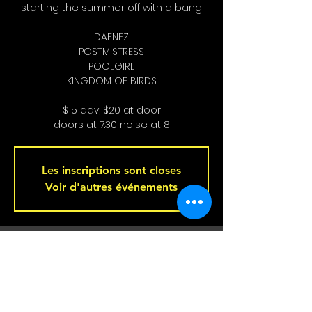
starting the summer off with a bang
DAFNEZ
POSTMISTRESS
POOLGIRL
KINGDOM OF BIRDS
$15 adv, $20 at door
doors at 7:30 noise at 8
Les inscriptions sont closes
Voir d'autres événements
Heure et lieu
12 juin 2024, 20 h 00
Bar L'Hémisphère Gauche, 221 Rue
Beaubien E, Montréal, QC H2S 1R5,