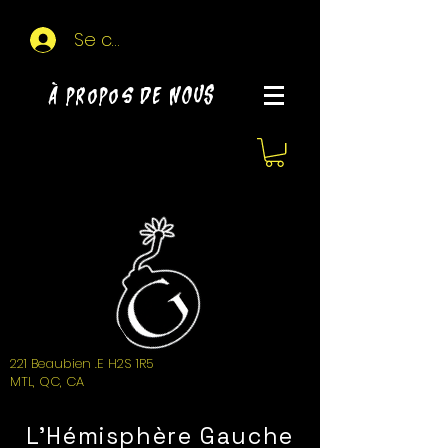
Se connecter
À propos de NOUS
221 Beaubien .E H2S 1R5
MTL, QC, CA
L'Hémisphère Gauche