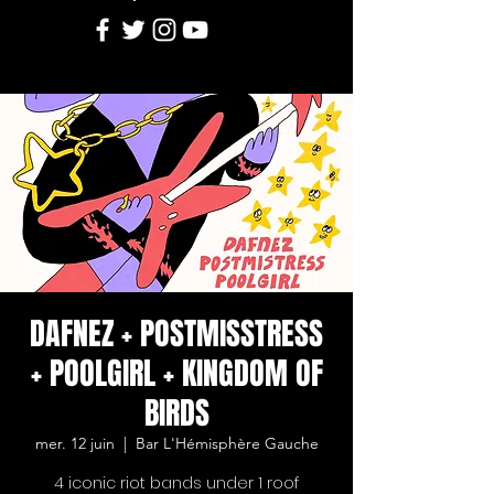
DAFNEZ + POSTMISSTRESS
+ POOLGIRL + KINGDOM OF
BIRDS
mer. 12 juin
  |  
Bar L'Hémisphère Gauche
4 iconic riot bands under 1 roof