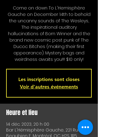
Come on down To L'Hemisphère
Gauche on December 14th to behold
the uncanny sounds of The Wesleys,
The inspirational auditory
hallucinations of Born Winner and the
brand new cosmic post punk of The
Ducoc Bitches (making their first
appearance). Mystery bags and
weirdness awaits you!!! $10 only!
Les inscriptions sont closes
Voir d'autres événements
Heure et lieu
14 déc. 2023, 20 h 00
Bar L'Hémisphère Gauche, 221 Rue
Beaubien E, Montréal, QC H2S 1R5,