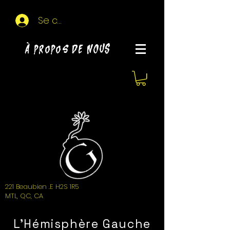
Se connecter
À propos de NOUS
221 Beaubien .E H2S 1R5
MTL, QC, CA
L'Hémisphère Gauche