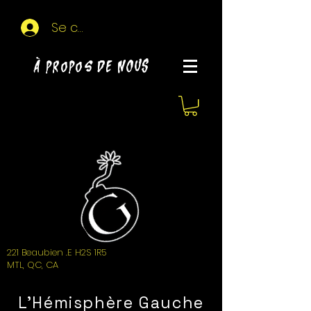
Se connecter
À propos de NOUS
221 Beaubien .E H2S 1R5
MTL, QC, CA
L'Hémisphère Gauche