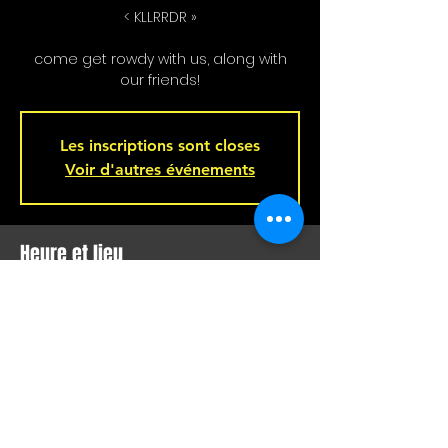
< KLLRRDR »
come get rowdy with us, along with
our friends!
Les inscriptions sont closes
Voir d'autres événements
Heure et lieu
23 janv. 2026, 20 h 00
Bar L'Hémisphère Gauche, 221 Rue
Beaubien E, Montréal, QC H2S 1R5,
Canada