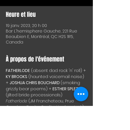
Heure et lieu
19 janv. 2023, 20 h 00
Bar L'hemisphere Gauche, 221 Rue
Beaubien E, Montréal, QC H2S 1R5,
Canada
À propos de l'événement
FATHERLODE
 (absent dad rock 'n' roll) + 
KY BROOKS
 (haunted voicemail noise) 
+ 
JOSHUA CHRIS BOUCHARD 
(smoking 
grizzly bear poems) + 
ESTHER SPLETT
(jilted bride processionals)
Fatherlode
 (JM Francheteau, Prue 
Gendron, Davita Guslits, Haakon Jack) 
rides one more time, alongside 
special sets by 
Ky Brooks
, 
Joshua Chris 
Bouchard, and Esther Splett
. Doors at 
8
, 