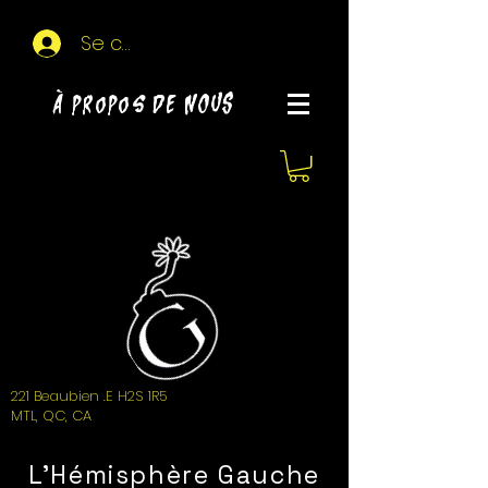
Se connecter
À propos de NOUS
221 Beaubien .E H2S 1R5
MTL, QC, CA
L'Hémisphère Gauche