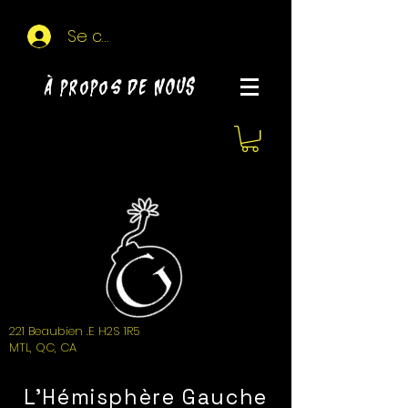
Se connecter
À propos de NOUS
221 Beaubien .E H2S 1R5
MTL, QC, CA
L'Hémisphère Gauche