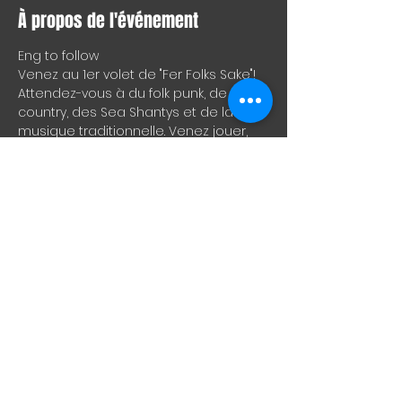
À propos de l'événement
Eng to follow
Venez au 1er volet de "Fer Folks Sake"! 
Attendez-vous à du folk punk, de la 
country, des Sea Shantys et de la 
musique traditionnelle. Venez jouer, 
chanter, apprendre et vous divertir 
dans un environnement arrosé mais 
solidaire. Apportez votre instrument et 
vos oreilles! Faisons du bruit!
Come to "Fer Folks Sake" 1st 
installment! Expect folk punk, country, 
Sea Shantys and traditional music. 
Come jam, sing, learn, and be 
entertained in a boozy yet supportive 
environment. Bring your instrument 
and your ears! Let's make some noise!