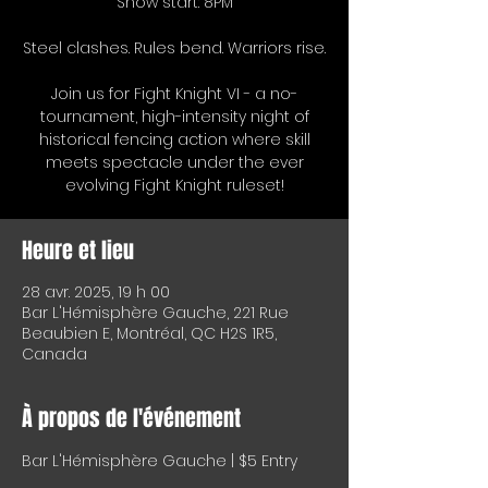
Show start: 8PM
Steel clashes. Rules bend. Warriors rise.
Join us for Fight Knight VI - a no-
tournament, high-intensity night of
historical fencing action where skill
meets spectacle under the ever
evolving Fight Knight ruleset!
Heure et lieu
28 avr. 2025, 19 h 00
Bar L'Hémisphère Gauche, 221 Rue
Beaubien E, Montréal, QC H2S 1R5,
Canada
À propos de l'événement
Bar L'Hémisphère Gauche | $5 Entry