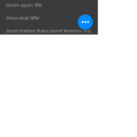
Doors open: 7PM
Show start: 8PM
Steel clashes. Rules bend. Warriors rise.
Join us for Fight Knight VI - a no-
tournament, high-intensity night of 
historical fencing action where skill 
meets spectacle under the evolving 
Fight Knight ruleset.
What's waiting for you:
Afficher plus
Partager cet événement