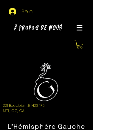
Se connecter
À propos de NOUS
221 Beaubien .E H2S 1R5
MTL, QC, CA
L'Hémisphère Gauche