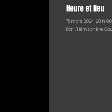
Heure et lieu
15 mars 2024, 20 h 00
Bar L'Hémisphère Gau