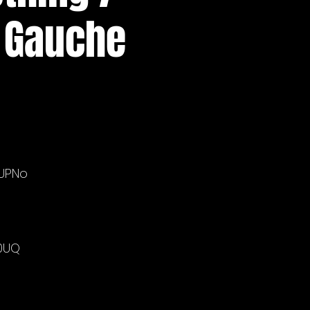
 Gauche
3UPNo
v0UQ