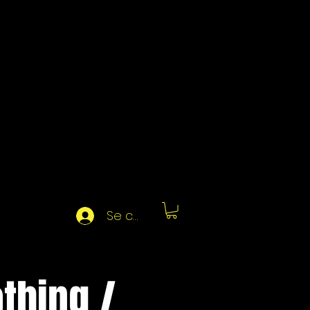
Se connecter
thing /