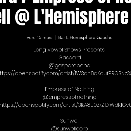
ll @ L'Hemisphere
ven. 15 mars
  |  
Bar L'Hémisphère Gauche
Long Vowel Shows Presents:
Gaspard
@gaspardband
ttps://open.spotify.com/artist/1W3dn8qKqufPRGBNz
Empress of Nothing
@empress.of.nothing
https://open.spotify.com/artist/3lkA8U0ZkZ1DIWdK1G
Sunwell
@sunwell.corp