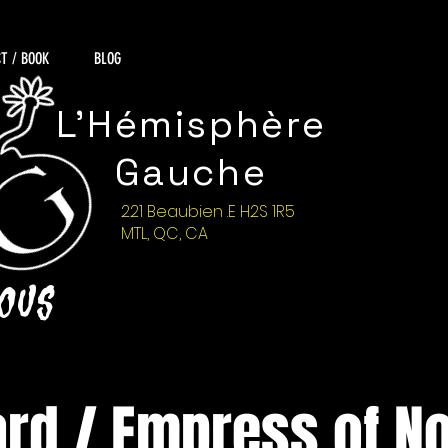
T / BOOK
BLOG
L'Hémisphère
Gauche
221 Beaubien .E H2S 1R5
MTL, QC, CA
NOUS
rd / Empress of No