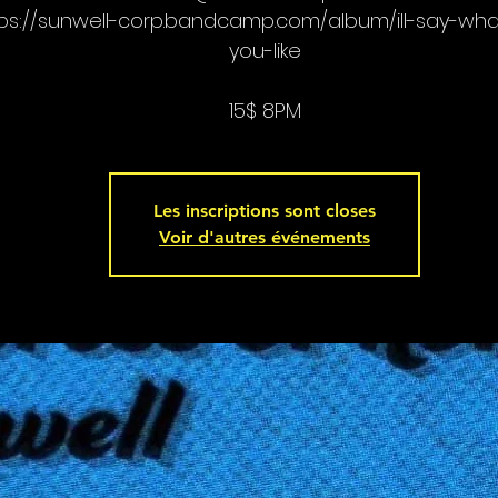
ps://sunwell-corp.bandcamp.com/album/ill-say-wh
you-like
15$ 8PM
Les inscriptions sont closes
Voir d'autres événements