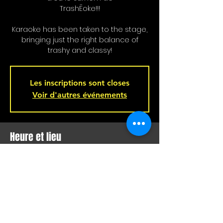
TrashĒoke!!!
Karaoke has been taken to the stage,
bringing just the right balance of
trashy and classy!
Les inscriptions sont closes
Voir d'autres événements
Heure et lieu
07 janv. 2024, 21 h 00 – 08 janv. 2024, 02
h 00
Bar L'Hémisphère Gauche, 221 Rue
Beaubien E, Montréal, QC H2S 1R5,
Canada