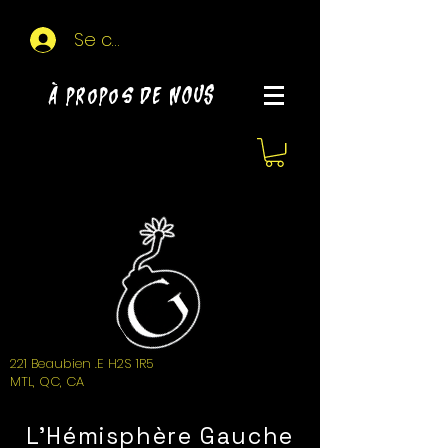
Se connecter
À propos de NOUS
221 Beaubien .E H2S 1R5
MTL, QC, CA
L'Hémisphère Gauche