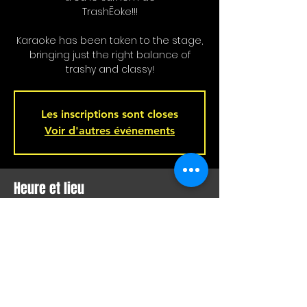
TrashĒoke!!!
Karaoke has been taken to the stage,
bringing just the right balance of
trashy and classy!
Les inscriptions sont closes
Voir d'autres événements
Heure et lieu
05 févr. 2024, 21 h 00 – 06 févr. 2024, 02 h
00
Bar L'Hémisphère Gauche, 221 Rue
Beaubien E, Montréal, QC H2S 1R5,
Canada