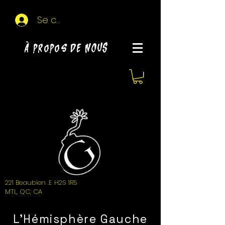
Se connecter
À propos de NOUS
221 Beaubien .E H2S 1R5
MTL, QC, CA
L'Hémisphère Gauche