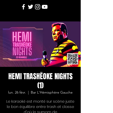
HEMI TRASHĒOKE NIGHTS
(1)
lun. 26 févr.
  |  
Bar L'Hémisphère Gauche
Le karaoké est monté sur scène juste
le bon équilibre entre trash et classe
d'où le surnom de