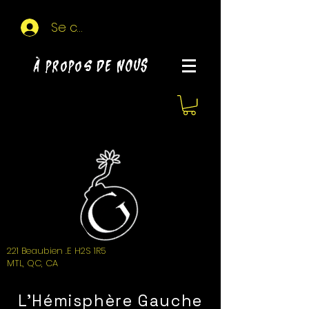
Se connecter
À propos de NOUS
221 Beaubien .E H2S 1R5
MTL, QC, CA
L'Hémisphère Gauche