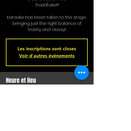
TrashĒoke!!!
Karaoke has been taken to the stage,
bringing just the right balance of
trashy and classy!
Les inscriptions sont closes
Voir d'autres événements
Heure et lieu
26 févr. 2024, 21 h 00 – 27 févr. 2024, 02 h
00
Bar L'Hémisphère Gauche, 221 Rue
Beaubien E, Montréal, QC H2S 1R5,
Canada