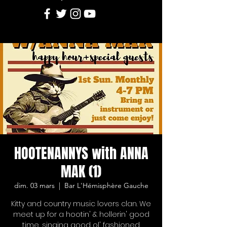
HOOTENANNYS with ANNA
MAK (1)
dim. 03 mars
  |  
Bar L'Hémisphère Gauche
Kitty and country music lovers clan. We
meet up for a hootin' & hollerin' good
time, singing good ol' fashioned