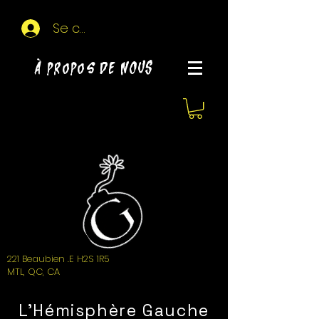
Se connecter
À propos de NOUS
221 Beaubien .E H2S 1R5
MTL, QC, CA
L'Hémisphère Gauche