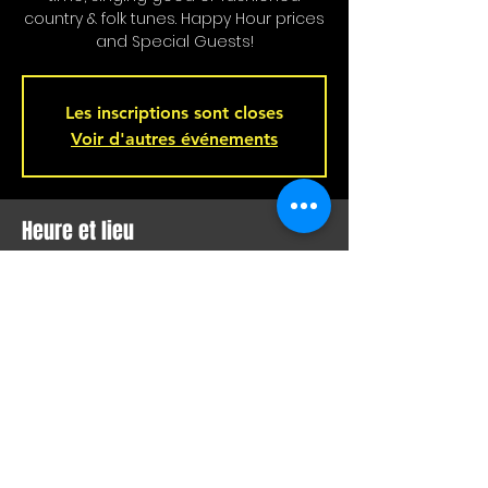
country & folk tunes. Happy Hour prices
and Special Guests!
Les inscriptions sont closes
Voir d'autres événements
Heure et lieu
03 mars 2024, 16 h 00 – 19 h 00
Bar L'Hémisphère Gauche, 221 Rue
Beaubien E, Montréal, QC H2S 1R5,
Canada
Partager cet événement