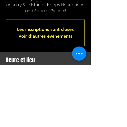
country & folk tunes. Happy Hour prices
and Special Guests!
Les inscriptions sont closes
Voir d'autres événements
Heure et lieu
03 déc. 2023, 16 h 00 – 19 h 00
Bar L'Hémisphère Gauche, 221 Rue
Beaubien E, Montréal, QC H2S 1R5,
Canada
Partager cet événement