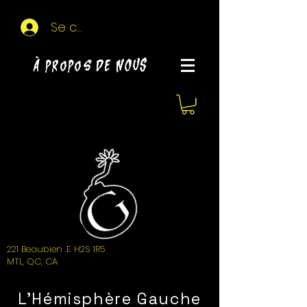
Se connecter
À propos de NOUS
221 Beaubien .E H2S 1R5
MTL, QC, CA
L'Hémisphère Gauche