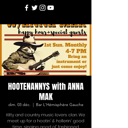
HOOTENANNYS with ANNA
MAK
dim. 03 déc.
  |  
Bar L'Hémisphère Gauche
Kitty and country music lovers clan. We
meet up for a hootin' & hollerin' good
time, singing good ol' fashioned