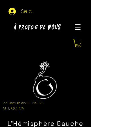
Se connecter
À propos de NOUS
221 Beaubien .E H2S 1R5
MTL, QC, CA
L'Hémisphère Gauche