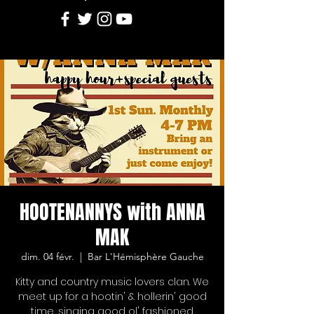
HOOTENANNYS with ANNA
MAK
dim. 04 févr.
  |  
Bar L'Hémisphère Gauche
Kitty and country music lovers clan. We
meet up for a hootin' & hollerin' good
time, singing good ol' fashioned