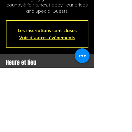
country & folk tunes. Happy Hour prices
and Special Guests!
Les inscriptions sont closes
Voir d'autres événements
Heure et lieu
04 févr. 2024, 16 h 00 – 19 h 00
Bar L'Hémisphère Gauche, 221 Rue
Beaubien E, Montréal, QC H2S 1R5,
Canada
Partager cet événement