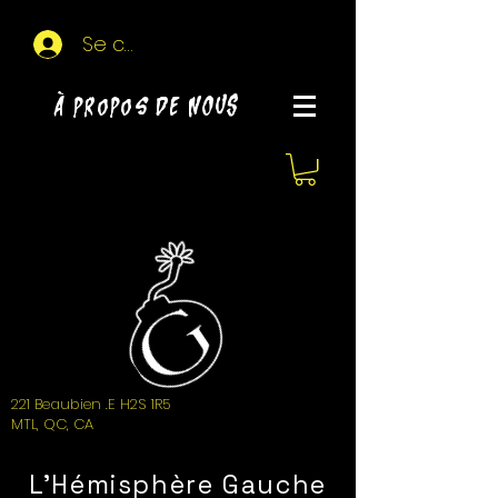
Se connecter
À propos de NOUS
221 Beaubien .E H2S 1R5
MTL, QC, CA
L'Hémisphère Gauche