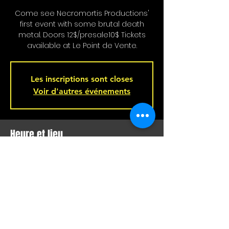
Come see Necromortis Productions'
first event with some brutal death
metal. Doors 12$/presale10$ Tickets
available at Le Point de Vente.
Les inscriptions sont closes
Voir d'autres événements
Heure et lieu
10 nov. 2024, 19 h 30
Bar L'Hémisphère Gauche, 221 Rue
Beaubien E, Montréal, QC H2S 1R5,
Canada