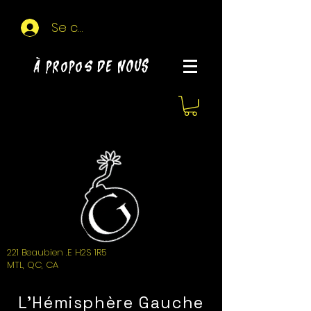
Se connecter
À propos de NOUS
221 Beaubien .E H2S 1R5
MTL, QC, CA
L'Hémisphère Gauche