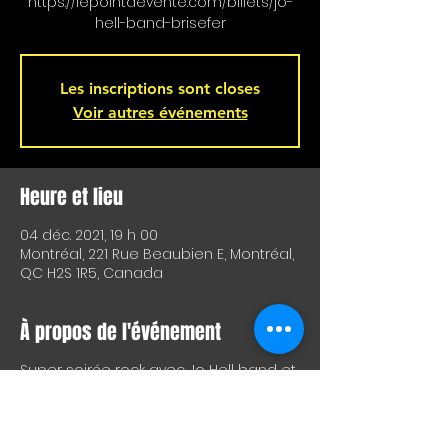
https://lepointdevente.com/billets/jo-
Les inscriptions sont closes
Voir autres événements
Heure et lieu
04 déc. 2021, 19 h 00
Montréal, 221 Rue Beaubien E, Montréal,
QC H2S 1R5, Canada
À propos de l'événement
Super soirée rock avec Jo Hell band et
Brise-Fer présenté par l'Hemisphere
Gauche. Les portes ouvrent à 7 pm et
le spectacle commence à 8 pm. Deux
groupes à haute intensité qui vous