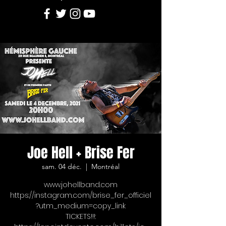
Joe Hell + Brise Fer
sam. 04 déc.
  |  
Montréal
www.johellband.com
https://instagram.com/brise_fer_officiel
?utm_medium=copy_link
TICKETS!!!: