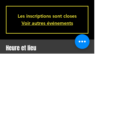
Les inscriptions sont closes
Voir autres événements
Heure et lieu
25 mai 2022, 20 h 00
Montréal, 221 Rue Beaubien E, Montréal,
QC H2S 1R5, Canada
Partager cet événement