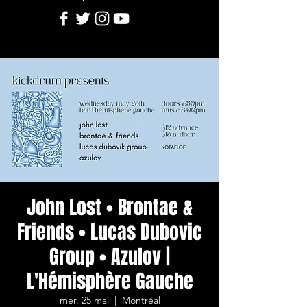
John Lost • Brontae &
Friends • Lucas Dubovic
Group • Azulov |
L'Hémisphère Gauche
mer. 25 mai
  |  
Montréal