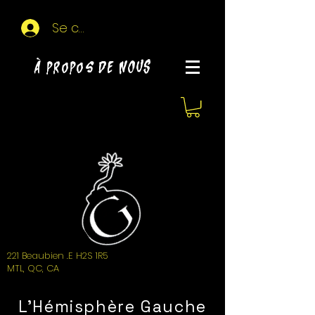
Se connecter
À propos de NOUS
221 Beaubien .E H2S 1R5
MTL, QC, CA
L'Hémisphère Gauche