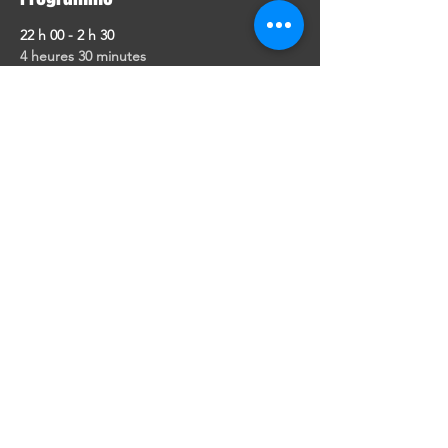
22 h 00 - 2 h 30
4 heures 30 minutes
TrashĒoke
SÛR LA SCÈNE
alternatif
chanter
Karaoke
offbeat
Singing
Tout voir
Partager cet événement