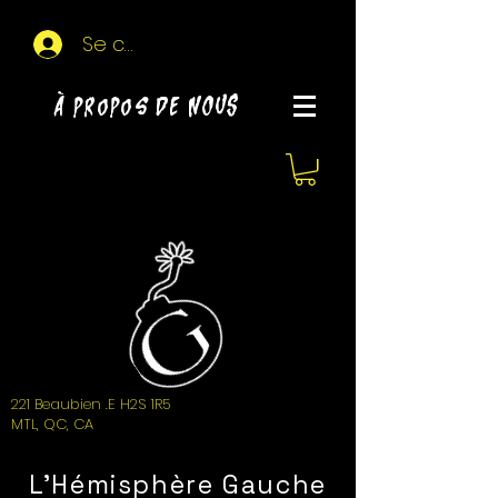
Se connecter
À propos de NOUS
221 Beaubien .E H2S 1R5
MTL, QC, CA
L'Hémisphère Gauche