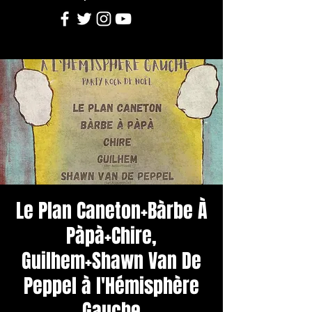
Le Plan Caneton+Bàrbe À
Pàpà+Chire,
Guilhem+Shawn Van De
Peppel à l'Hémisphère
Gauche