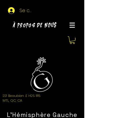
Se connecter
À propos de NOUS
221 Beaubien .E H2S 1R5
MTL, QC, CA
L'Hémisphère Gauche