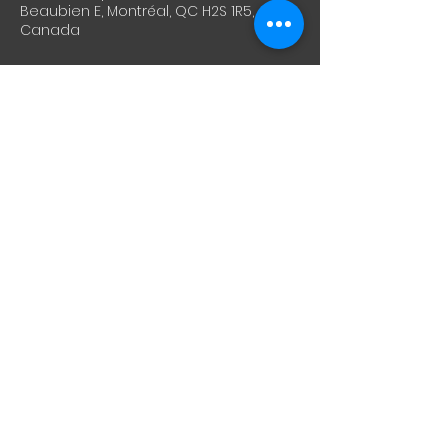
Beaubien E, Montréal, QC H2S 1R5,
Canada
À propos de l'événement
Porte : 19h
Show : 20h
Billet : 15$
Billetteries en ligne : 
https://lepointdevente.com/billets/le-
plan-caneton-barbe-a-papa-chire-
invites-hemisphere-gauche
Partager cet événement