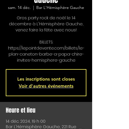
sam. 14 déc.
  |  
Bar L'Hémisphère Gauche
Gros party rock de noël le 14
décembre à L'Hémisphère Gauche,
venez faire la fête avec nous!
BILLETS:
https://lepointdevente.com/billets/le-
plan-caneton-barbe-a-papa-chire-
invites-hemisphere-gauche
Les inscriptions sont closes
Voir d'autres événements
Heure et lieu
14 déc. 2024, 19 h 00
Bar L'Hémisphère Gauche, 221 Rue