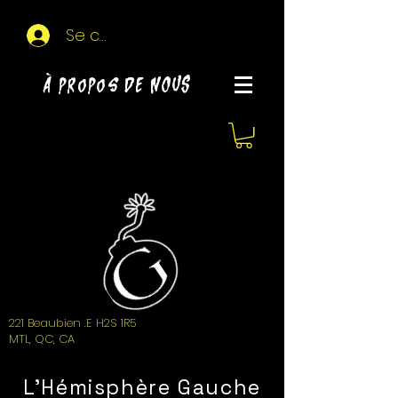
Se connecter
À propos de NOUS
221 Beaubien .E H2S 1R5
MTL, QC, CA
L'Hémisphère Gauche