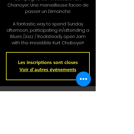
Chanoyer. Une merveilleuse facon de
passer un Dimanche
A fantastic way to spend Sunday
afternoon, participating in/attending a
Blues /Jazz / Rocksteady open Jam
with the irresistible Kurt Chaboyer!
Les inscriptions sont closes
Voir d'autres événements
Heure et lieu
27 oct. 2024, 16 h 00 – 19 h 00
Bar L'Hémisphère Gauche, 221 Rue
Beaubien E, Montréal, QC H2S 1R5,
Canada