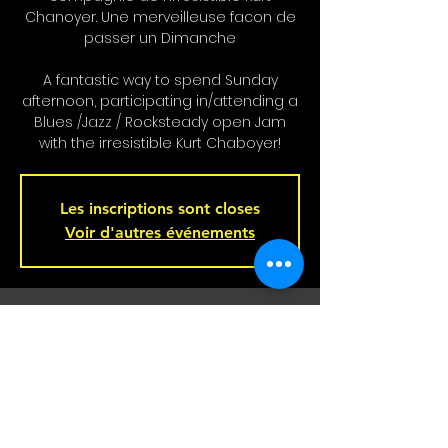
Chanoyer. Une merveilleuse facon de
passer un Dimanche
A fantastic way to spend Sunday
afternoon, participating in/attending a
Blues /Jazz / Rocksteady open Jam
with the irresistible Kurt Chaboyer!
Les inscriptions sont closes
Voir d'autres événements
Heure et lieu
03 nov. 2024, 16 h 00 – 19 h 00
Bar L'Hémisphère Gauche, 221 Rue
Beaubien E, Montréal, QC H2S 1R5,
Canada