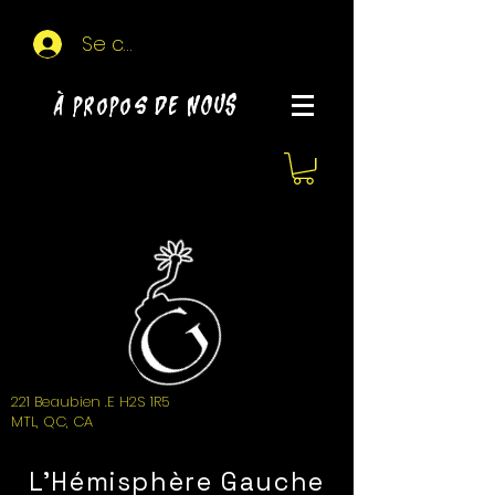
Se connecter
À propos de NOUS
221 Beaubien .E H2S 1R5
MTL, QC, CA
L'Hémisphère Gauche