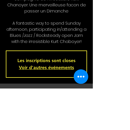
Chanoyer. Une merveilleuse facon de
passer un Dimanche
A fantastic way to spend Sunday
afternoon, participating in/attending a
Blues /Jazz / Rocksteady open Jam
with the irresistible Kurt Chaboyer!
Les inscriptions sont closes
Voir d'autres événements
Heure et lieu
17 nov. 2024, 16 h 00 – 19 h 00
Bar L'Hémisphère Gauche, 221 Rue
Beaubien E, Montréal, QC H2S 1R5,
Canada