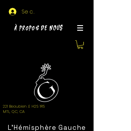
Se connecter
À propos de NOUS
221 Beaubien .E H2S 1R5
MTL, QC, CA
L'Hémisphère Gauche