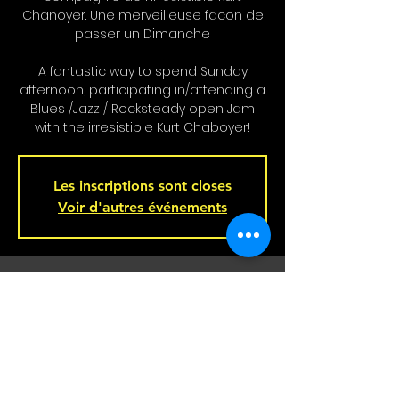
Chanoyer. Une merveilleuse facon de
passer un Dimanche
A fantastic way to spend Sunday
afternoon, participating in/attending a
Blues /Jazz / Rocksteady open Jam
with the irresistible Kurt Chaboyer!
Les inscriptions sont closes
Voir d'autres événements
Heure et lieu
16 févr. 2025, 16 h 00 – 19 h 00
Bar L'Hémisphère Gauche, 221 Rue
Beaubien E, Montréal, QC H2S 1R5,
Canada