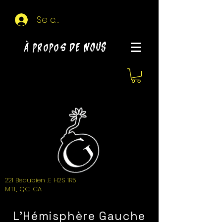
Se connecter
À propos de NOUS
221 Beaubien .E H2S 1R5
MTL, QC, CA
L'Hémisphère Gauche