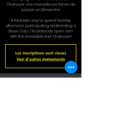
Chanoyer. Une merveilleuse facon de
passer un Dimanche
A fantastic way to spend Sunday
afternoon, participating in/attending a
Blues /Jazz / Rocksteady open Jam
with the irresistible Kurt Chaboyer!
Les inscriptions sont closes
Voir d'autres événements
Heure et lieu
20 avr. 2025, 16 h 00 – 19 h 00
Bar L'Hémisphère Gauche, 221 Rue
Beaubien E, Montréal, QC H2S 1R5,
Canada