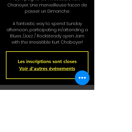
Chanoyer. Une merveilleuse facon de
passer un Dimanche
A fantastic way to spend Sunday
afternoon, participating in/attending a
Blues /Jazz / Rocksteady open Jam
with the irresistible Kurt Chaboyer!
Les inscriptions sont closes
Voir d'autres événements
Heure et lieu
11 mai 2025, 16 h 00 – 19 h 00
Bar L'Hémisphère Gauche, 221 Rue
Beaubien E, Montréal, QC H2S 1R5,
Canada