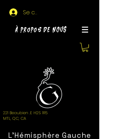
Se connecter
À propos de NOUS
221 Beaubien .E H2S 1R5
MTL, QC, CA
L'Hémisphère Gauche