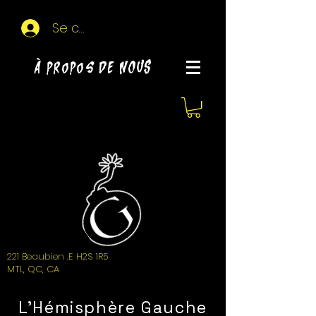
Se connecter
À propos de NOUS
221 Beaubien .E H2S 1R5
MTL, QC, CA
L'Hémisphère Gauche