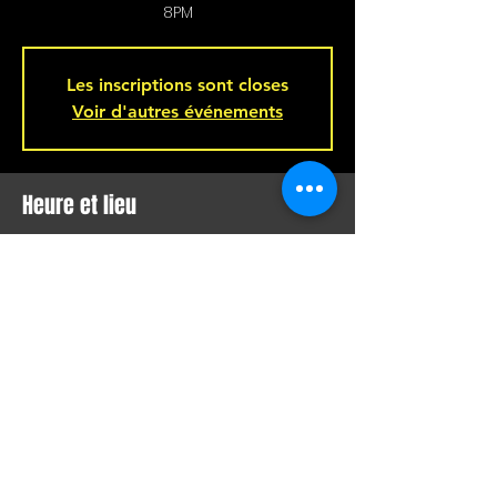
8PM
Les inscriptions sont closes
Voir d'autres événements
Heure et lieu
16 mai 2025, 20 h 00
Bar L'Hémisphère Gauche, 221 Rue
Beaubien E, Montréal, QC H2S 1R5,
Canada
Partager cet événement