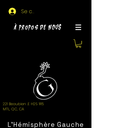
Se connecter
À propos de NOUS
221 Beaubien .E H2S 1R5
MTL, QC, CA
L'Hémisphère Gauche