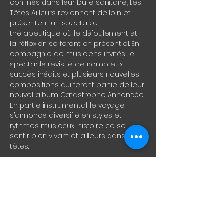
confinés dans leur bulle sanitaire, Les 
Têtes Ailleurs reviennent de loin et 
présentent un spectacle 
thérapeutique où le défoulement et 
la réflexion se feront en présentiel. En 
compagnie de musiciens invités, le 
spectacle revisite de nombreux 
succès inédits et plusieurs nouvelles 
compositions qui feront partie de leur 
nouvel album Catastrophe Annoncée. 
En partie instrumental, le voyage 
s’annonce diversifié en styles et 
rythmes musicaux, histoire de se 
sentir bien vivant et ailleurs dans nos 
têtes.
Billets
Vente expirée