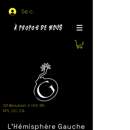
Se connecter
À propos de NOUS
221 Beaubien .E H2S 1R5
MTL, QC, CA
L'Hémisphère Gauche