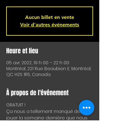
Aucun billet en vente
Voir d'autres événements
Heure et lieu
05 avr. 2022, 19 h 00 – 22 h 00
Montréal, 221 Rue Beaubien E, Montréal,
QC H2S 1R5, Canada
À propos de l'événement
GRATUIT !
Ça nous a tellement manqué de 
jouer la semaine dernière que nous 
avons décidé de vous présenter 
notre spectacle mardi prochain, le 5 
avril, à L’Hémisphère Gauche en 