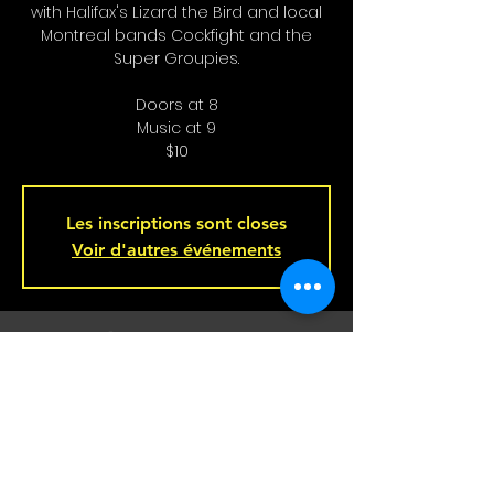
with Halifax's Lizard the Bird and local
Montreal bands Cockfight and the
Super Groupies.
Doors at 8
Music at 9
$10
Les inscriptions sont closes
Voir d'autres événements
Heure et lieu
29 juin 2024, 20 h 00
Bar L'Hémisphère Gauche, 221 Rue
Beaubien E, Montréal, QC H2S 1R5,
Canada