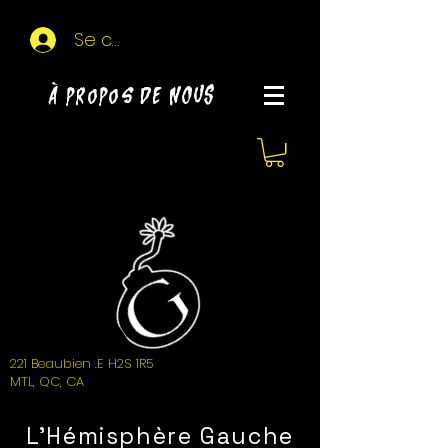
Se connecter
À propos de NOUS
221 Beaubien .E H2S 1R5
MTL, QC, CA
L'Hémisphère Gauche