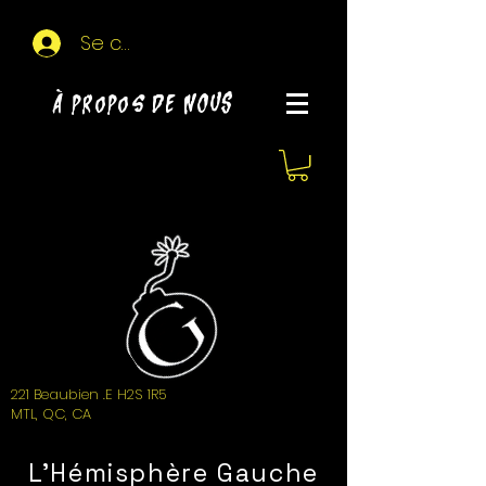
Se connecter
À propos de NOUS
221 Beaubien .E H2S 1R5
MTL, QC, CA
L'Hémisphère Gauche