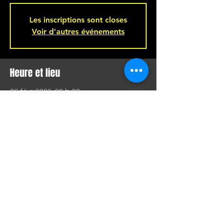
Les inscriptions sont closes
Voir d'autres événements
Heure et lieu
06 févr. 2026, 20 h 00
Bar L'Hémisphère Gauche, 221 Rue
Beaubien E, Montréal, QC H2S 1R5,
Canada
Partager cet événement