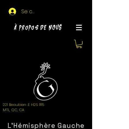
Se connecter
À propos de NOUS
221 Beaubien .E H2S 1R5
MTL, QC, CA
L'Hémisphère Gauche