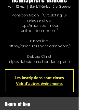
ven. 12 mai
  |  
Bar L'Hémisphère Gauche
Monsoon Moon - "Circulating" EP
release show
https://monsoonmoon
unit.bandcamp.com/
Binoculars
https://binoculars.bandcamp.com/
Debbie Christ
https://debbiechrist.bandcamp.com
Les inscriptions sont closes
Voir d'autres événements
Heure et lieu