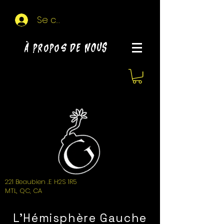
Se connecter
À propos de NOUS
221 Beaubien .E H2S 1R5
MTL, QC, CA
L'Hémisphère Gauche