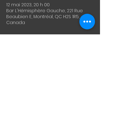
12 mai 2023, 20 h 00
Bar L'Hémisphère Gauche, 221 Rue
Beaubien E, Montréal, QC H2S 1R5,
Canada
À propos de l'événement
Monsoon Moon - "Circulating" EP 
release show
https://monsoonmoon
unit.bandcamp.
com/
Binoculars
https://binoculars.bandcamp.com/
Debbie Christ
https://debbiechrist.bandcamp.com
Partager cet événement