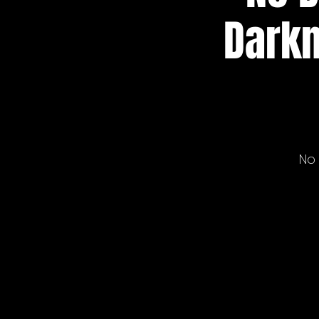
Darkn
No 