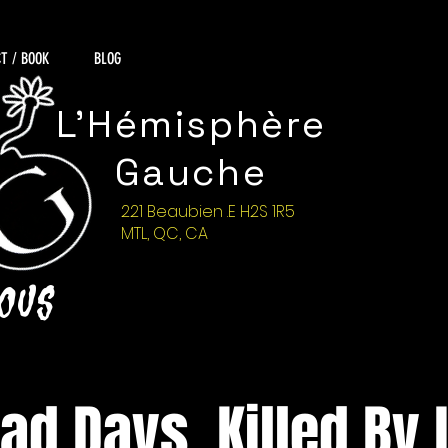
T / BOOK
BLOG
L'Hémisphère
Gauche
221 Beaubien .E H2S 1R5
MTL, QC, CA
NOUS
ad Days, Killed By L