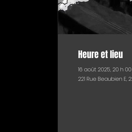
Heure et lieu
16 août 2025, 20 h 00
221 Rue Beaubien E, 