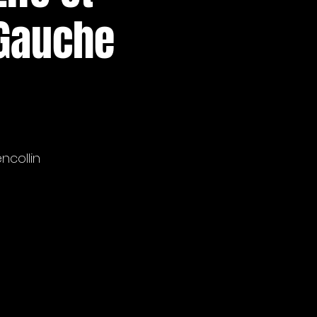
 Gauche
ncollin