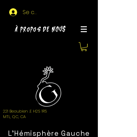
Se connecter
À propos de NOUS
221 Beaubien .E H2S 1R5
MTL, QC, CA
L'Hémisphère Gauche