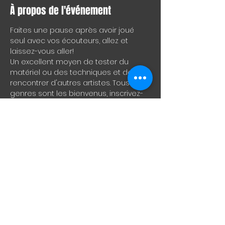
À propos de l'événement
Faites une pause après avoir joué 
seul avec vos écouteurs, allez et 
laissez-vous aller!
Un excellent moyen de tester du 
matériel ou des techniques et de 
rencontrer d'autres artistes. Tous les 
genres sont les bienvenus, inscrivez-
vous à 21h30 pour le meilleur créneau 
ou présentez-vous simplement et 
rejoignez-nous.
ENG
Take a break from playing alone 
through your headphones, come on 
and let it rip!
A great way to test drive material or 
techniques and to meet other artists. 
All genres welcome, sign-up at 
9:30pm for best slot or just show up 
and join in.