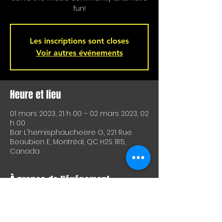
fun!
Les inscriptions sont closes
Voir autres événements
Heure et lieu
01 mars 2023, 21 h 00 – 02 mars 2023, 02
h 00
Bar L'hemisphaucheere G, 221 Rue
Beaubien E, Montréal, QC H2S 1R5,
Canada
À propos de l'événement
Un excellent moyen de tester du 
matériel ou des techniques et de 
rencontrer d'autres artistes.
