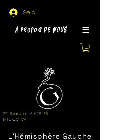
Se connecter
À propos de NOUS
221 Beaubien .E H2S 1R5
MTL, QC, CA
L'Hémisphère Gauche